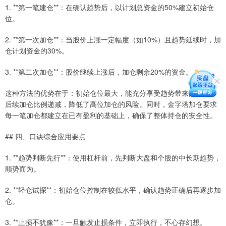
1. **第一笔建仓**：在确认趋势后，以计划总资金的50%建立初始仓
位。
2. **第一次加仓**：当股价上涨一定幅度（如10%）且趋势延续时，加
仓计划资金的30%。
3. **第二次加仓**：股价继续上涨后，加仓剩余20%的资金。
这种方法的优势在于：初始仓位最大，能充分享受趋势带来的收益；
后续加仓比例递减，降低了高位加仓的风险。同时，金字塔加仓要求
每一笔加仓都建立在已有盈利的基础上，确保了整体持仓的安全性。
## 四、口诀综合应用要点
1. **趋势判断先行**：使用杠杆前，先判断大盘和个股的中长期趋势，
顺势而为。
2. **轻仓试探**：初始仓位控制在较低水平，确认趋势正确后再逐步加
仓。
3. **止损不犹豫**：一旦触发止损条件，立即执行，不心存幻想。