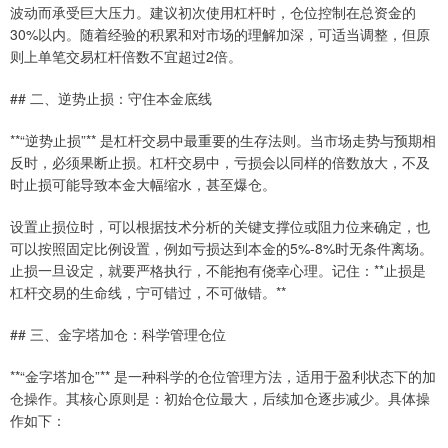
波动而承受巨大压力。建议初次使用杠杆时，仓位控制在总资金的
30%以内。随着经验的积累和对市场的理解加深，可适当调整，但原
则上单笔交易杠杆倍数不宜超过2倍。
## 二、逆势止损：守住本金底线
**“逆势止损”** 是杠杆交易中最重要的生存法则。当市场走势与预期相
反时，必须果断止损。杠杆交易中，亏损会以同样的倍数放大，不及
时止损可能导致本金大幅缩水，甚至爆仓。
设置止损位时，可以根据技术分析的关键支撑位或阻力位来确定，也
可以按照固定比例设置，例如亏损达到本金的5%-8%时无条件离场。
止损一旦设定，就要严格执行，不能抱有侥幸心理。记住：**止损是
杠杆交易的生命线，宁可错过，不可做错。**
## 三、金字塔加仓：科学管理仓位
**“金字塔加仓”** 是一种科学的仓位管理方法，适用于盈利状态下的加
仓操作。其核心原则是：初始仓位最大，后续加仓逐步减少。具体操
作如下：