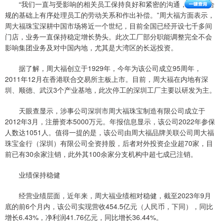
“我们一直与受影响的相关员工保持良好和紧密的沟通，在合法合
规的基础上有序处理员工的劳动关系和作出补偿。”周大福方面表示，
周大福珠宝深耕中国市场将近一个世纪，目前全国已经开设七千多间
门店，业务一直保持稳定增长势头。此次工厂部分职能调整完全不会
影响集团业务及对中国内地，尤其是大湾区的长远投资。
据了解，周大福创立于1929年，今年为该公司成立95周年，
2011年12月在香港联合交易所主板上市。目前，周大福在内地有深
圳、顺德、武汉3个产业基地，此次停工的深圳工厂主要以研发为主。
天眼查显示，涉事公司深圳市周大福珠宝制造有限公司成立于
2012年3月，注册资本5000万元。年报信息显示，该公司2022年参保
人数达1051人。值得一提的是，该公司由周大福品牌关联公司周大福
珠宝金行（深圳）有限公司全资持股，后者对外投资企业超70家，目
前已有30余家注销，此外其100余家分支机构中超七成已注销。
业绩保持稳健
经营业绩层面，近年来，周大福业绩相对稳健，截至2023年9月
底的前6个月内，该公司实现营收454.5亿元（人民币，下同），同比
增长6.43%，净利润41.76亿元，同比增长36.44%。