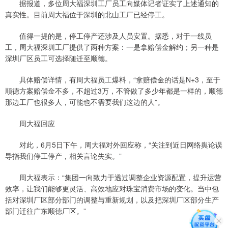
据报道，多位周大福深圳工厂员工向媒体记者证实了上述通知的
真实性。目前周大福位于深圳的北山工厂已经停工。
值得一提的是，停工停产还涉及人员安置。据悉，对于一线员
工，周大福深圳工厂提供了两种方案：一是拿赔偿金解约；另一种是
深圳厂区员工可选择随迁至顺德。
具体赔偿详情，有周大福员工爆料，“拿赔偿金的话是N+3，至于
顺德方案赔偿金不多，不超过3万，不管做了多少年都是一样的，顺德
那边工厂也很多人，可能也不需要我们这边的人”。
周大福回应
对此，6月5日下午，周大福对外回应称，“关注到近日网络舆论误
导指我们停工停产，相关言论失实。”
周大福表示：“集团一向致力于透过调整企业资源配置，提升运营
效率，让我们能够更灵活、高效地应对珠宝消费市场的变化。当中包
括对深圳厂区部分部门的调整与重新规划，以及把深圳厂区部分生产
部门迁往广东顺德厂区。”