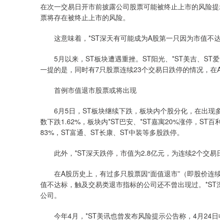
在次一交易日开市前披露公司股票可能被终止上市的风险提
票将存在被终止上市的风险。
这意味着，*ST深天有可能成为A股第一只因为市值不
5月以来，ST板块遭遇重挫。ST阳光、*ST美吉、ST爱康
一提的是，同时有7只股票连续23个交易日跌停的情况，在
首例市值退市股票或将出现
6月5日，ST板块继续下跌，板块内个股分化，在出现多只
数下跌1.62%，板块内*ST巴安、*ST嘉寓20%涨停，S
83%，ST富通、ST长康、ST中装等多股跌停。
此外，*ST深天跌停，市值为2.8亿元，为连续2个交易
在A股历史上，有过多只股票因“面值退市”（即股价连续
值不达标，触及交易类退市指标的公司还不曾出现过。*S
公司。
今年4月，*ST美讯也曾发布风险提示公告称，4月24日收