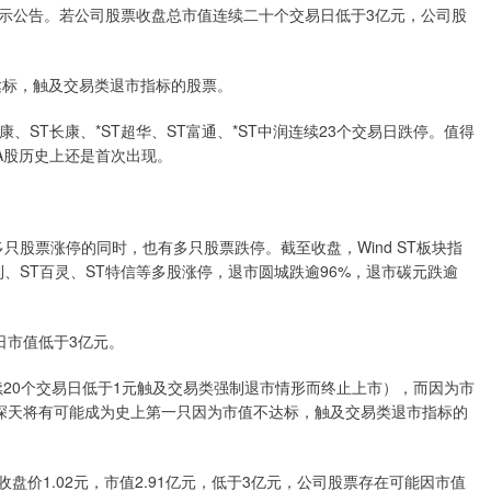
示公告。若公司股票收盘总市值连续二十个交易日低于3亿元，公司股
达标，触及交易类退市指标的股票。
、ST长康、*ST超华、ST富通、*ST中润连续23个交易日跌停。值得
A股历史上还是首次出现。
股票涨停的同时，也有多只股票跌停。截至收盘，Wind ST板块指
T百利、ST百灵、ST特信等多股涨停，退市圆城跌逾96%，退市碳元跌逾
日市值低于3亿元。
20个交易日低于1元触及交易类强制退市情形而终止上市），而因为市
T深天将有可能成为史上第一只因为市值不达标，触及交易类退市指标的
盘价1.02元，市值2.91亿元，低于3亿元，公司股票存在可能因市值