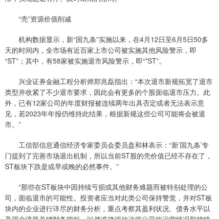
“壳”资源价值削减
机构数据显示，新“国九条”实施以来，在4月12日至6月5日50多
天的时间内，全市场有近百家上市公司被实施其他风险警示，即
“ST”；其中，有58家被实施退市风险警示，即“*ST”。
兴业证券金融工程分析师郑兆磊指出：“本次退市新规拓宽了退市
类型并收紧了不少退市要求，因此会有更多的个股面临退市压力。此
外，已有12家公司的年度财报被连续两年出具否定或者无法表示意
见，若2023年年报仍维持此结果，根据新规这些公司可能将会被退
市。”
工信部信息通信经济专家委员会委员盘和林表示：“新‘国九条’专
门提到了完善市场退出机制，所以当前ST股的壳价值已经不存在了，
ST板块下跌是或早或晚的必然事件。”
“那些在ST板块中因持续亏损或其他财务难题而被特别处理的公
司，面临退市的可能性。投资者应当对此类公司保持警觉，并对ST板
块内的企业进行详尽的财务分析，重点考察其盈利状况、债务水平以