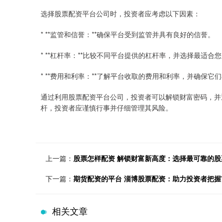
选择股票配资平台公司时，投资者应考虑以下因素：
* **监管和信誉：**确保平台受到监管并具有良好的信誉。
* **杠杆率：**比较不同平台提供的杠杆率，并选择最适
* **费用和利率：**了解平台收取的费用和利率，并确保它
通过利用股票配资平台公司，投资者可以解锁财富密码，并
杆，投资者应谨慎行事并仔细管理其风险。
上一篇：
股票怎样配资 解锁财富新高度：选择最可靠的股
下一篇：
期货配资的平台 淄博股票配资：助力投资者把握
相关文章