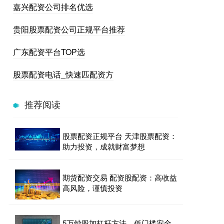
嘉兴配资公司排名优选
贵阳股票配资公司正规平台推荐
广东配资平台TOP选
股票配资电话_快速匹配资方
推荐阅读
股票配资正规平台 天津股票配资：
助力投资，成就财富梦想
期货配资交易 配资股配资：高收益
高风险，谨慎投资
5万炒股加杠杆方法，低门槛安全