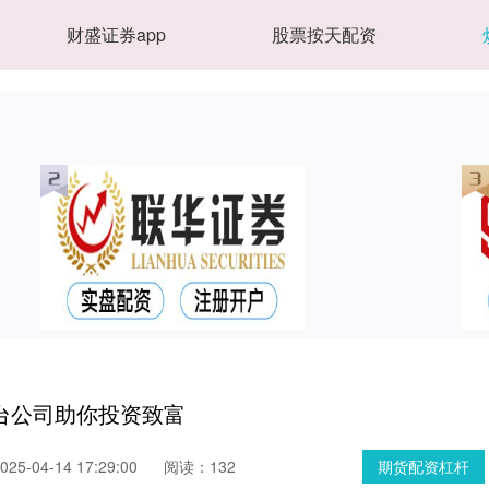
财盛证券app
股票按天配资
台公司助你投资致富
5-04-14 17:29:00
阅读：132
期货配资杠杆