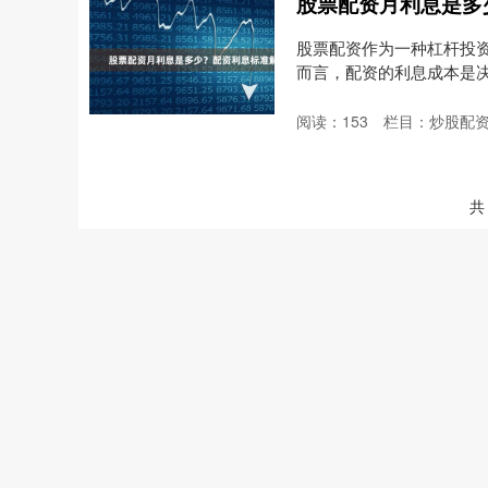
股票配资月利息是多
股票配资作为一种杠杆投
而言，配资的利息成本是
息....
阅读：
153
栏目：
炒股配
共