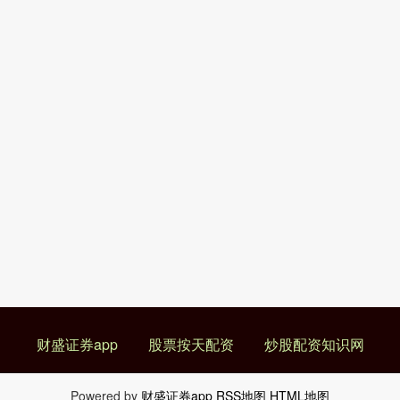
财盛证券app
股票按天配资
炒股配资知识网
Powered by
财盛证券app
RSS地图
HTML地图