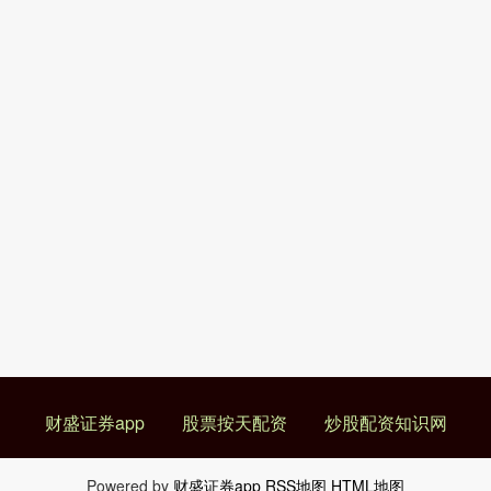
财盛证券app
股票按天配资
炒股配资知识网
Powered by
财盛证券app
RSS地图
HTML地图