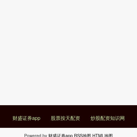
财盛证券app
股票按天配资
炒股配资知识网
Powered by
财盛证券app
RSS地图
HTML地图