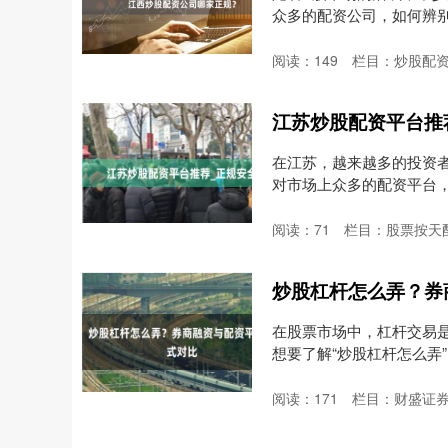
众多的配资公司，如何辨
碑....
阅读：
149
栏目：
炒股配
江苏炒股配资平台推
在江苏，越来越多的投资
对市场上众多的配资平台
本....
阅读：
71
栏目：
股票按天
炒股杠杆怎么弄？券
在股票市场中，杠杆交易
想要了解“炒股杠杆怎么弄
阅读：
171
栏目：
财盛证券